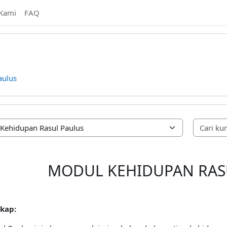
 Kami
FAQ
aulus
MODUL KEHIDUPAN RAS
kap: