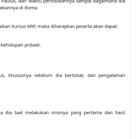
 Paulus, dari waktu pertobatannya sampai bagaimana dia
atiannya di Roma.
ikan Kursus KRP, maka diharapkan peserta akan dapat:
 kehidupan pribadi.
ulus, khususnya sebelum dia bertobat, dan pengalaman
na dia taat melakukan misinya yang pertama dan hasil