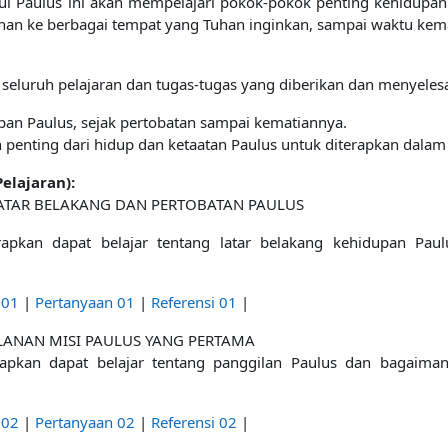
l Paulus ini akan mempelajari pokok-pokok penting kehidupan
han ke berbagai tempat yang Tuhan inginkan, sampai waktu kem
eluruh pelajaran dan tugas-tugas yang diberikan dan menyelesa
an Paulus, sejak pertobatan sampai kematiannya.
 penting dari hidup dan ketaatan Paulus untuk diterapkan dalam
Pelajaran):
LATAR BELAKANG DAN PERTOBATAN PAULUS
arapkan dapat belajar tentang latar belakang kehidupan Pa
 01
|
Pertanyaan 01
|
Referensi 01
|
ALANAN MISI PAULUS YANG PERTAMA
arapkan dapat belajar tentang panggilan Paulus dan bagaima
 02
|
Pertanyaan 02
|
Referensi 02
|