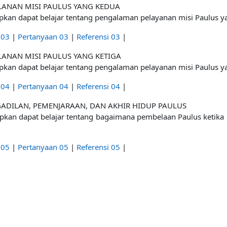
ALANAN MISI PAULUS YANG KEDUA
apkan dapat belajar tentang pengalaman pelayanan misi Paulus y
 03
|
Pertanyaan 03
|
Referensi 03
|
ALANAN MISI PAULUS YANG KETIGA
apkan dapat belajar tentang pengalaman pelayanan misi Paulus y
 04
|
Pertanyaan 04
|
Referensi 04
|
GADILAN, PEMENJARAAN, DAN AKHIR HIDUP PAULUS
rapkan dapat belajar tentang bagaimana pembelaan Paulus ketik
 05
|
Pertanyaan 05
|
Referensi 05
|