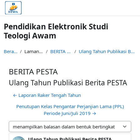
Lewati ke konten utama
Pendidikan Elektronik Studi
Teologi Awam
Beranda
Laman situs
BERITA PESTA
Ulang Tahun Publikasi Berita PESTA
BERITA PESTA
Ulang Tahun Publikasi Berita PESTA
← Laporan Raker Tengah Tahun
Penutupan Kelas Pengantar Perjanjian Lama (PPL)
Periode Juni/Juli 2019 →
Mode tampilan
Ulang Tahun Publikasi Berita PESTA
Jumlah balasan: 0